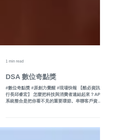
1 min read
DSA 數位奇點獎
#數位奇點獎 #原創力覺醒 #現場快報 【酷必資訊執
行長邱睿宏】 怎麼把科技與消費者連結起來？API
系統整合是把你看不見的重要環節。串聯客戶資料
庫、產品銷售報表、電商系統、門市營運，讓客户
服務不中斷。例如系統會通知櫃姐最快時間回應客
戶需求，而且還會馬上換上頭貼，還可...