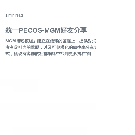
1 min read
統一PECOS-MGM好友分享
MGM增粉模組」建立在信賴的基礎上，提供對消費
者有吸引力的獎勵，以及可規模化的轉換率分享方
式，從現有客群的社群網絡中找到更多潛在的目標
客群，以口碑「推薦」達成行銷的目的。 活動流程:
1.好友點擊Richmenu中的「立即分享抽」，跳出活
動訊息並點擊活動連結。...