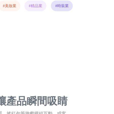
#美妝業
#精品業
#時裝業
 讓產品瞬間吸睛
蛋、搖紅包等遊戲模組互動，或客