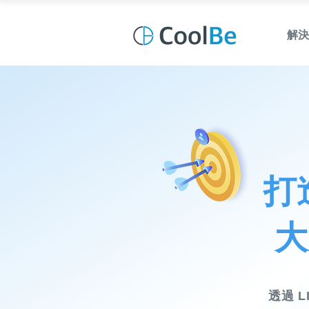
解決
打
大
透過 