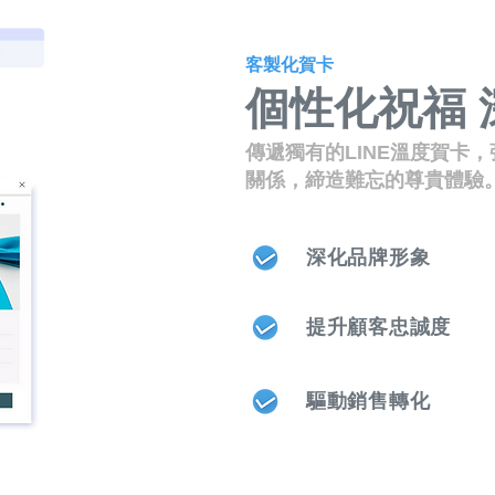
客製化賀卡
個性化祝福 
傳遞獨有的LINE溫度賀卡
關係，締造難忘的尊貴體驗
深化品牌形象
提升顧客忠誠度
驅動銷售轉化