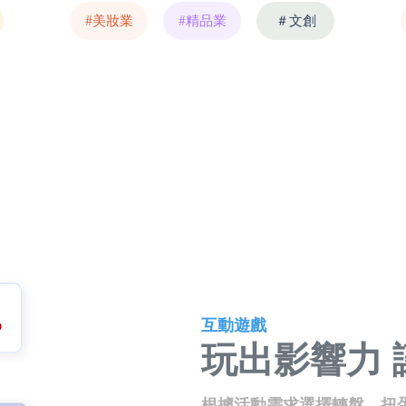
#美妝業
#精品業
＃文創
互動遊戲
玩出影響力
根據活動需求選擇轉盤、扭