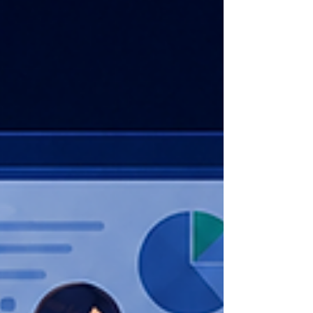
通訊軟體常見問題 五、結論：好的工作通訊軟體，
不只讓訊息傳得更快 為什麼私人聊天軟體不一定適
合長期工作？ 對人數少、組織單純的新創團隊而
言，直接建立群組確實快速，也不需要花時間教育
員工使用新系統。但當公司逐漸成長，原本方便的
溝通方式可能開始產生管理問題。 1. 工作與私人訊
息混在一起 員工的親友群組、社群訊息、消費通知
及工作群組集中在同一個帳號中，重要工作內容容
易被其他訊息淹沒。 員工也可能在傳送客戶資料、
報價或內部文件時，誤傳至私人聊天室。 2. 工作資
訊由個人掌握 客戶聯絡方式、專案討論及重要檔
案，可能只存在員工的私人帳號或手機中。 公司無
法統一管理帳號，也難以確認工作資訊是否