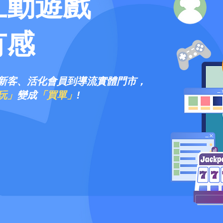
互動遊戲
有感
新客、活化會員到導流實體門市，
玩」
變成
「買單」
!