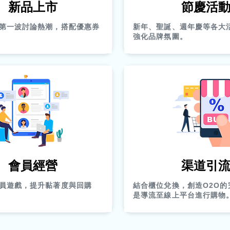
新品上市
節慶活
第一波討論熱潮，搭配優惠券
新年、聖誕、週年慶等各大
強化品牌氛圍。
會員經營
渠道引
員遊戲，提升黏著度與回購
結合櫃位兌換，創造O2O的
是導流至線上平台進行購物