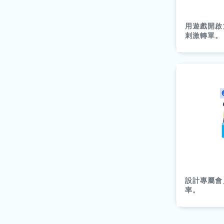
用遊戲開啟
刺激轉單。
設計專屬會
率。