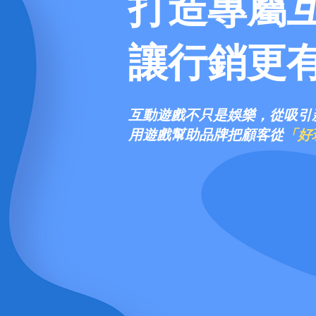
打造專屬
讓行銷更
互動遊戲不只是娛樂，從吸引
用遊戲幫助品牌把顧客從
「好