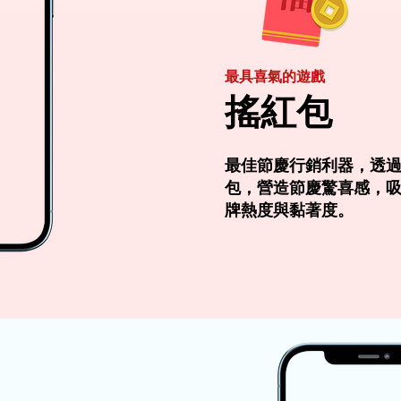
最具喜氣的遊戲
搖紅包
最佳節慶行銷利器，透
包，營造節慶驚喜感，
牌熱度與黏著度。