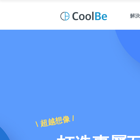
解決
\ 超越想像 /